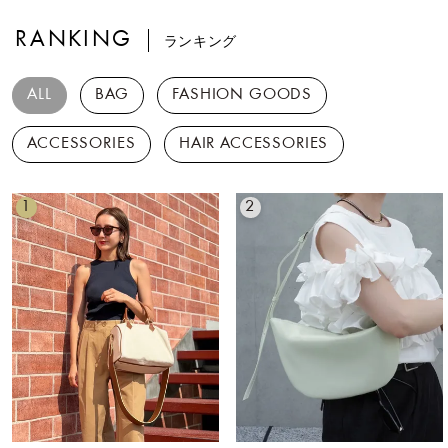
RANKING
ランキング
ALL
BAG
FASHION GOODS
ACCESSORIES
HAIR ACCESSORIES
1
2