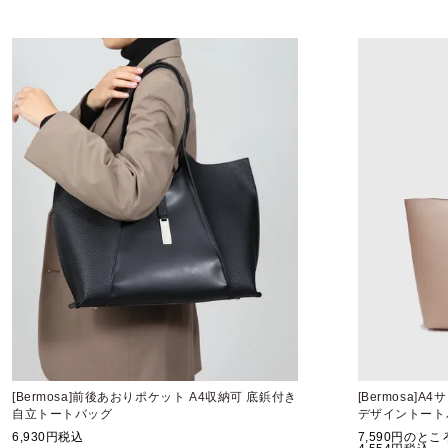
[Bermosa]前後あおりポケット A4収納可 底鋲付き
[Bermosa]
自立トートバッグ
デザイントート
6,930
税込
7,590
のとこ