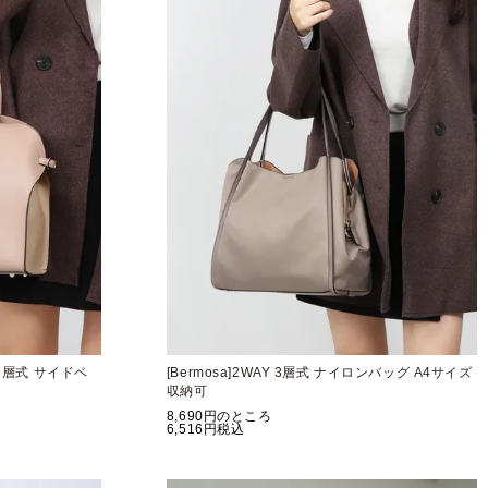
ト3層式 サイドベ
[Bermosa]2WAY 3層式 ナイロンバッグ A4サイズ
収納可
8,690
のところ
6,516
税込