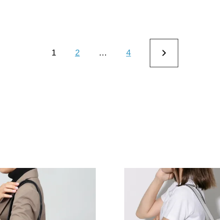
1
2
…
4