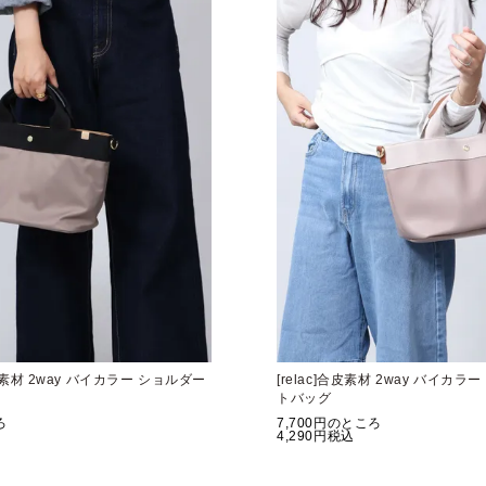
ロン素材 2way バイカラー ショルダー
[relac]合皮素材 2way バイカ
トバッグ
ろ
7,700
のところ
4,290
税込