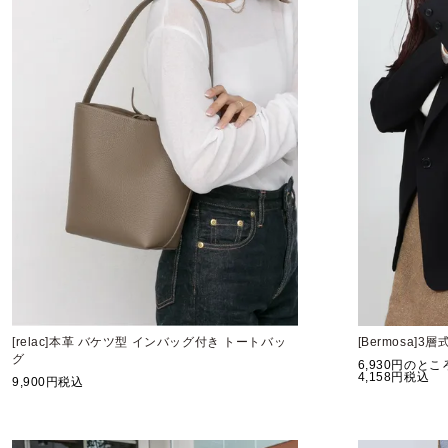
[relac]本革 バケツ型 インバッグ付き トートバッ
[Bermosa]
グ
6,930
のとこ
4,158
税込
9,900
税込