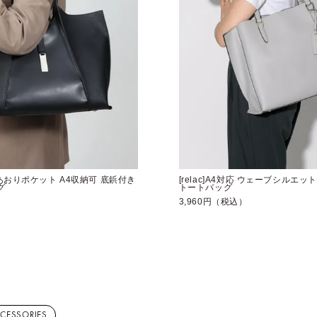
前後あおりポケット A4収納可 底鋲付き
[relac]A4対応 ウェーブシルエ
グ
トートバッグ
）
3,960円（税込）
CCESSORIES