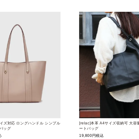
A4サイズ対応 ロングハンドル シンプル
[relac]本革 A4サイズ収納可 大
バッグ
ートバッグ
ろ
19,800
税込