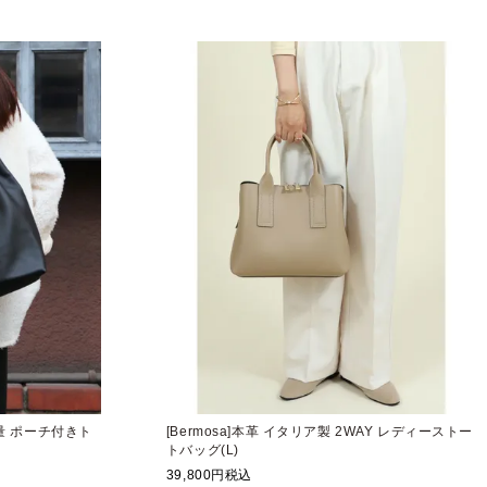
容量 ポーチ付きト
[Bermosa]本革 イタリア製 2WAY レディーストー
トバッグ(L)
39,800
税込