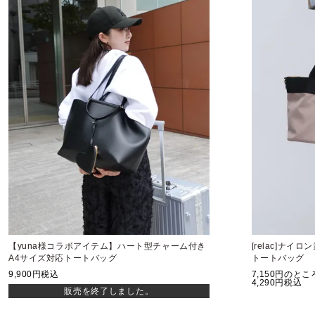
【yuna様コラボアイテム】ハート型チャーム付き
[relac]ナイ
A4サイズ対応トートバッグ
トートバッグ
9,900
税込
7,150
のとこ
4,290
税込
販売を終了しました。