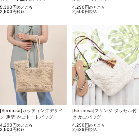
5,390
4,290
のところ
のところ
2,500
2,500
税込
税込
[Bermosa]カッティングデザイ
[Bermosa]フリンジ タッセル付
ン 薄型 かごトートバッグ
き かごバッグ
4,290
4,290
のところ
のところ
2,500
2,629
税込
税込