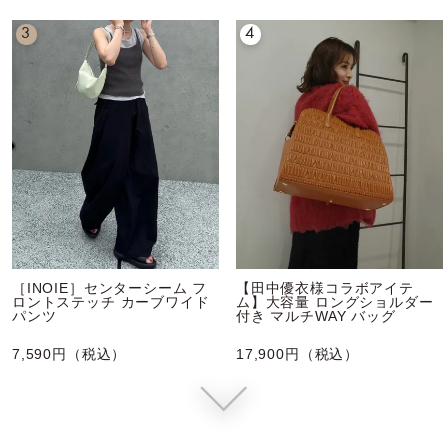
3
4
［INOIE］センターシーム フ
【田中優衣様コラボアイテ
ロントステッチ カーブワイド
ム】大容量 ロングショルダー
パンツ
付き マルチWAY バッグ
7,590円（税込）
17,900円（税込）