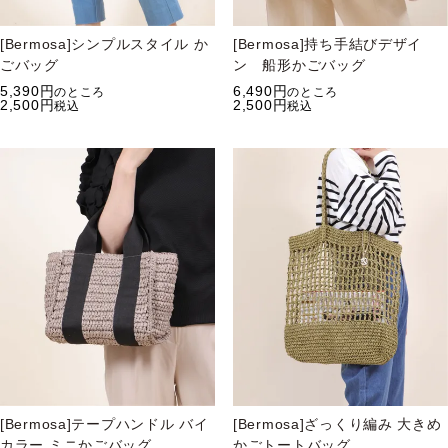
[Bermosa]シンプルスタイル か
[Bermosa]持ち手結びデザイ
ごバッグ
ン 船形かごバッグ
5,390
6,490
のところ
のところ
2,500
2,500
税込
税込
[Bermosa]テープハンドル バイ
[Bermosa]ざっくり編み 大きめ
カラー ミニかごバッグ
かごトートバッグ