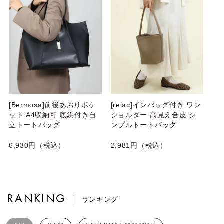
[Bermosa]前後あおりポケ
[relac]インバッグ付き ワン
ット A4収納可 底鋲付き自
ショルダー 高見え合皮 シ
立トートバッグ
ンプルトートバッグ
6,930円（税込）
2,981円（税込）
RANKING
ランキング