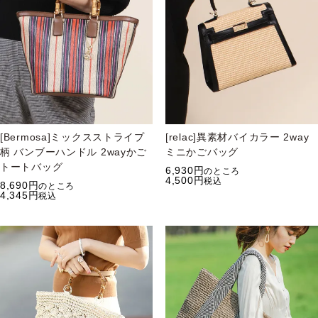
[Bermosa]ミックスストライプ
[relac]異素材バイカラー 2way
柄 バンブーハンドル 2wayかご
ミニかごバッグ
トートバッグ
6,930
のところ
4,500
税込
8,690
のところ
4,345
税込