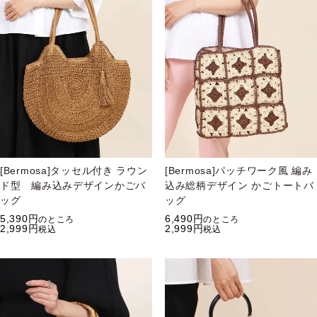
[Bermosa]タッセル付き ラウン
[Bermosa]パッチワーク風 編み
ド型 編み込みデザインかごバ
込み総柄デザイン かごトートバ
ッグ
ッグ
5,390
6,490
のところ
のところ
2,999
2,999
税込
税込