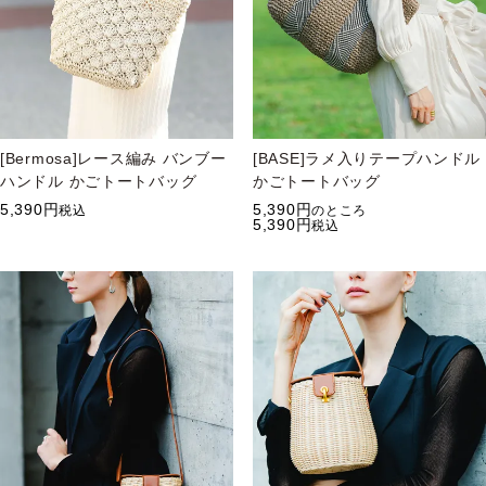
[Bermosa]レース編み バンブー
[BASE]ラメ入りテープハンドル
ハンドル かごトートバッグ
かごトートバッグ
5,390
5,390
税込
のところ
5,390
税込