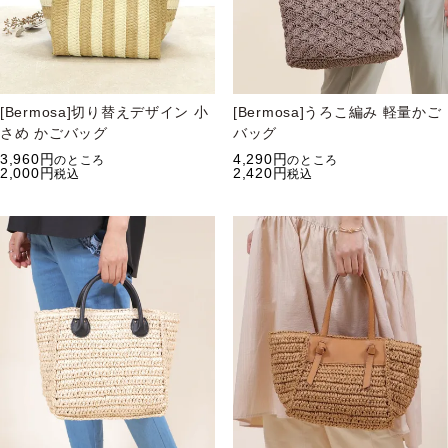
[Bermosa]切り替えデザイン 小
[Bermosa]うろこ編み 軽量かご
さめ かごバッグ
バッグ
3,960
4,290
のところ
のところ
2,000
2,420
税込
税込