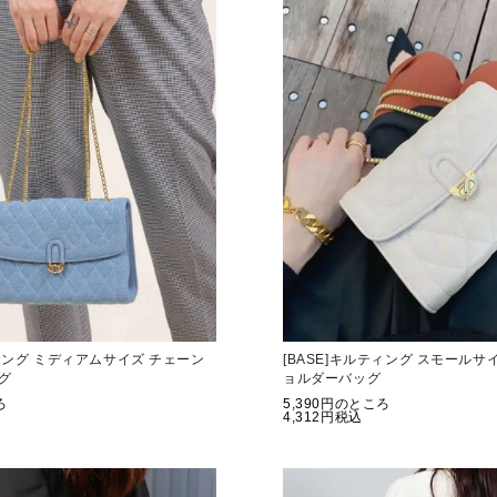
ティング ミディアムサイズ チェーン
[BASE]キルティング スモールサ
グ
ョルダーバッグ
ろ
5,390
のところ
4,312
税込