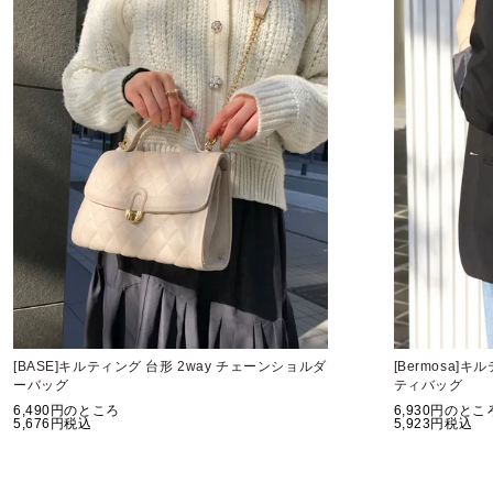
[BASE]キルティング 台形 2way チェーンショルダ
[Bermosa
ーバッグ
ティバッグ
6,490
のところ
6,930
のとこ
5,676
税込
5,923
税込