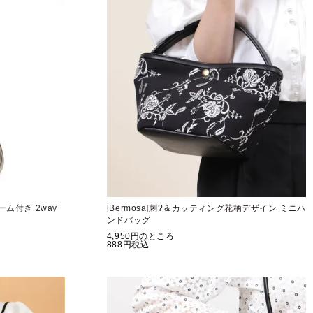
ーム付き 2way
[Bermosa]刺?＆カッティング花柄デザイン ミニハ
ンドバッグ
4,950
のところ
888
税込