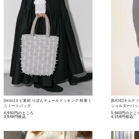
[relac]ヌビ素材 りぼんチュールドッキング 軽量ミ
[BASE]キル
ニトートバッグ
ショルダーバッ
4,950
のところ
5,940
のとこ
3,949
税込
4,158
税込