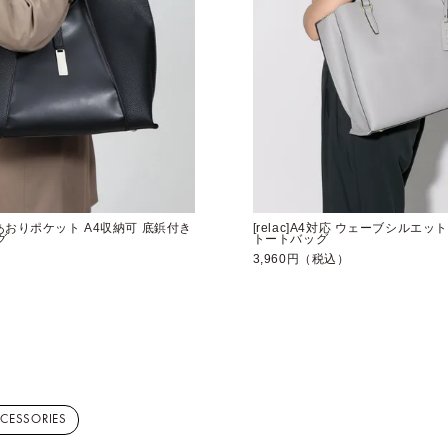
前後あおりポケット A4収納可 底鋲付き
[relac]A4対応 ウェーブシルエ
グ
トートバッグ
）
3,960円（税込）
CCESSORIES