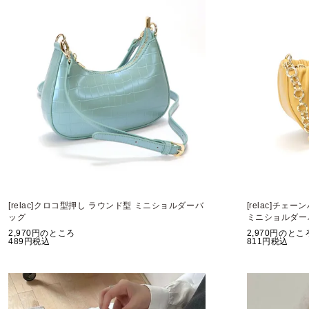
[relac]クロコ型押し ラウンド型 ミニショルダーバ
[relac]チェ
ッグ
ミニショルダー
2,970
のところ
2,970
のとこ
489
税込
811
税込