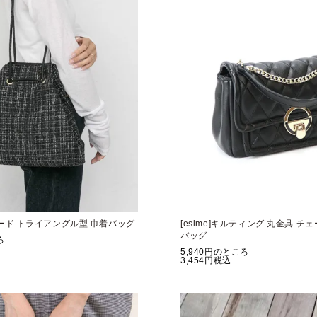
ツイード トライアングル型 巾着バッグ
[esime]キルティング 丸金具 
バッグ
ろ
5,940
のところ
3,454
税込