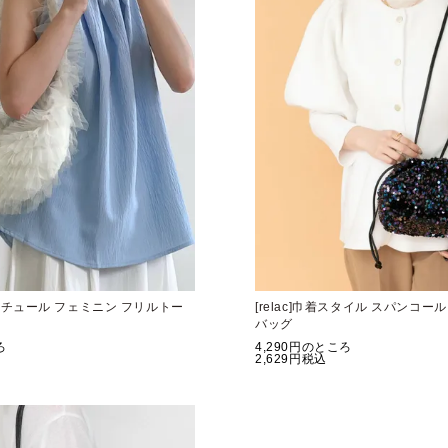
っぷりチュール フェミニン フリルトー
[relac]巾着スタイル スパンコー
バッグ
ろ
4,290
のところ
2,629
税込