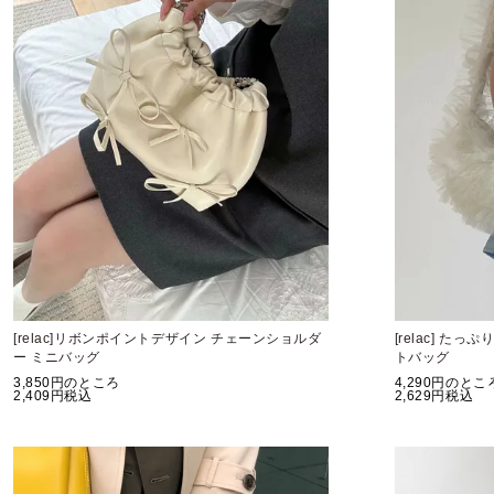
[relac]リボンポイントデザイン チェーンショルダ
[relac] た
ー ミニバッグ
トバッグ
3,850
のところ
4,290
のとこ
2,409
税込
2,629
税込