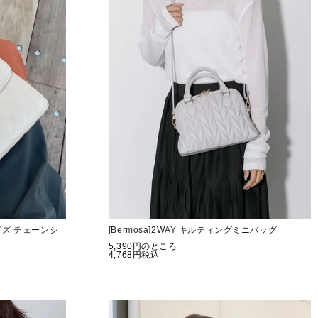
イズ チェーンシ
[Bermosa]2WAY キルティングミニバッグ
5,390
のところ
4,768
税込