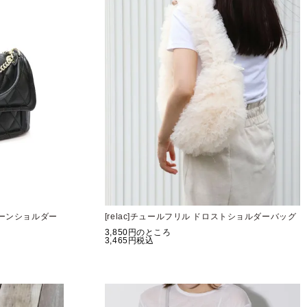
チェーンショルダー
[relac]チュールフリル ドロストショルダーバッグ
3,850
のところ
3,465
税込