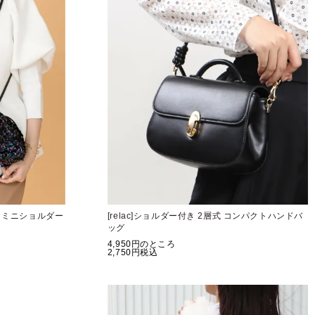
ル ミニショルダー
[relac]ショルダー付き 2層式 コンパクトハンドバ
ッグ
4,950
のところ
2,750
税込