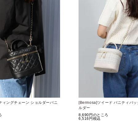
]キルティングチェーン ショルダーバニ
[Bermosa]ツイード バニティバ
ルダー
ろ
8,690
のところ
6,516
税込