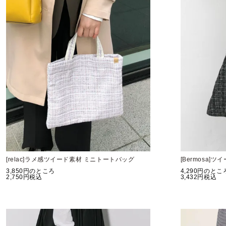
[relac]ラメ感ツイード素材 ミニトートバッグ
[Bermosa]
3,850
のところ
4,290
のとこ
2,750
税込
3,432
税込