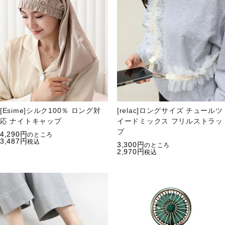
[Esime]シルク100％ ロング対
[relac]ロングサイズ チュールツ
応 ナイトキャップ
イードミックス フリルストラッ
プ
4,290
のところ
3,487
税込
3,300
のところ
2,970
税込