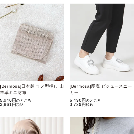
[Bermosa]日本製 ラメ型押し 山
[Bermosa]厚底 ビジュースニー
羊革ミニ財布
カー
5,940
6,490
のところ
のところ
3,861
3,729
税込
税込