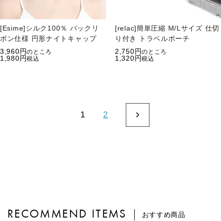
[Esime]シルク100％ バックリ
[relac]簡単圧縮 M/Lサイズ 仕切
ボン仕様 円形ナイトキャップ
り付き トラベルポーチ
3,960
2,750
のところ
のところ
1,980
1,320
税込
税込
1
2
RECOMMEND ITEMS
おすすめ商品