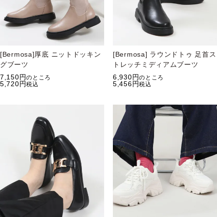
[Bermosa]厚底 ニットドッキン
[Bermosa] ラウンドトゥ 足首ス
グブーツ
トレッチミディアムブーツ
7,150
6,930
のところ
のところ
5,720
5,456
税込
税込