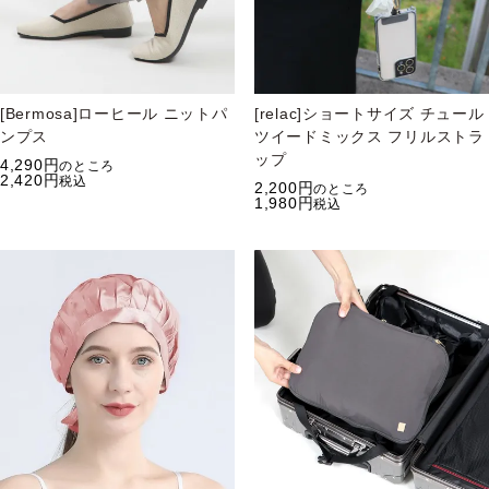
[Bermosa]ローヒール ニットパ
[relac]ショートサイズ チュール
ンプス
ツイードミックス フリルストラ
ップ
4,290
のところ
2,420
税込
2,200
のところ
1,980
税込