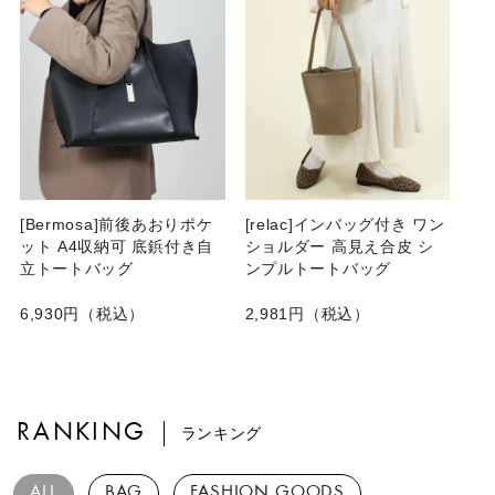
[Bermosa]前後あおりポケ
[relac]インバッグ付き ワン
ット A4収納可 底鋲付き自
ショルダー 高見え合皮 シ
立トートバッグ
ンプルトートバッグ
6,930円（税込）
2,981円（税込）
RANKING
ランキング
ALL
BAG
FASHION GOODS