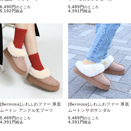
6,490
5,489
のところ
のところ
5,192
4,391
税込
税込
[Bermosa]ふわふわファー 厚底
[Bermosa]ふわふわファー 厚底
ムートン アンクル丈ブーツ
ムートンサボサンダル
5,489
5,489
のところ
のところ
4,391
4,391
税込
税込