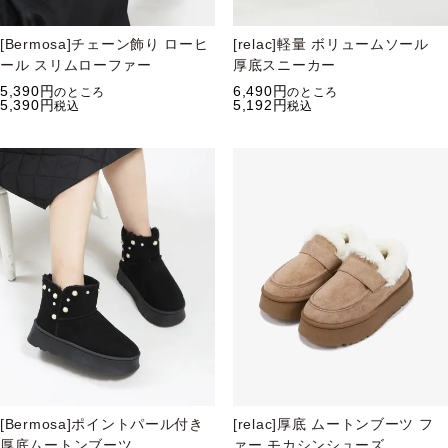
[Bermosa]チェーン飾り ローヒ
[relac]軽量 ボリュームソール
ール スリムローファー
厚底スニーカー
5,390
6,490
のところ
のところ
5,390
5,192
税込
税込
[Bermosa]ポイントパール付き
[relac]厚底 ムートンブーツ フ
厚底ムートンブーツ
ァー モカシンシューズ