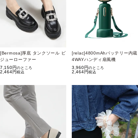
[Bermosa]厚底 タンクソール ビ
[relac]4800mAhバッテリー内蔵
ジューローファー
4WAYハンディ扇風機
7,150
3,960
のところ
のところ
2,464
2,464
税込
税込