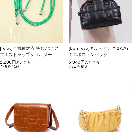
[relac]全機種対応 挟むだけ ス
[Bermosa]キルティング 2WAY
マホストラップショルダー
ミニボストンバッグ
2,200
5,940
のところ
のところ
748
751
税込
税込