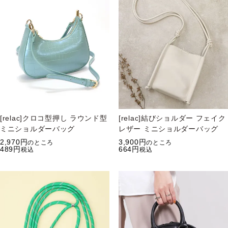
[relac]クロコ型押し ラウンド型
[relac]結びショルダー フェイク
ミニショルダーバッグ
レザー ミニショルダーバッグ
2,970
3,900
のところ
のところ
489
664
税込
税込