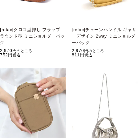
[relac]クロコ型押し フラップ
[relac]チェーンハンドル ギャザ
ラウンド型 ミニショルダーバッ
ーデザイン 2way ミニショルダ
グ
ーバッグ
2,970
2,970
のところ
のところ
752
811
税込
税込