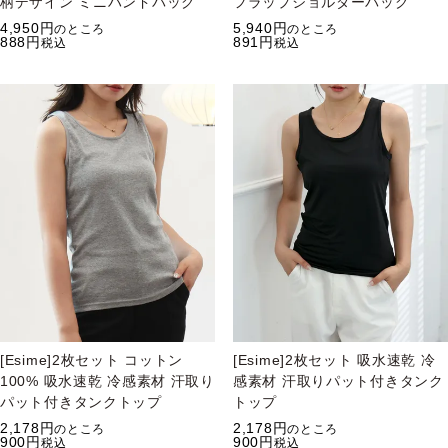
柄デザイン ミニハンドバッグ
フラップショルダーバッグ
4,950
5,940
のところ
のところ
888
891
税込
税込
[Esime]2枚セット コットン
[Esime]2枚セット 吸水速乾 冷
100% 吸水速乾 冷感素材 汗取り
感素材 汗取りパット付きタンク
パット付きタンクトップ
トップ
2,178
2,178
のところ
のところ
900
900
税込
税込