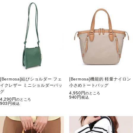
[Bermosa]結びショルダー フェ
[Bermosa]機能的 軽量ナイロン
イクレザー ミニショルダーバッ
小さめトートバッグ
グ
4,950
のところ
940
税込
4,290
のところ
903
税込