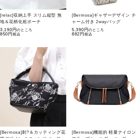
[relac]収納上手 スリム縦型 無
[Bermosa]ギャザーデザイン チ
地＆花柄化粧ポーチ
ャーム付き 2wayバッグ
3,190
5,390
のところ
のところ
850
882
税込
税込
[Bermosa]刺?＆カッティング花
[Bermosa]機能的 軽量ナイロン