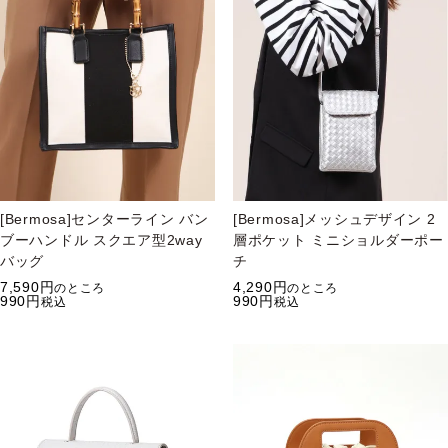
[Bermosa]センターライン バン
[Bermosa]メッシュデザイン 2
ブーハンドル スクエア型2way
層ポケット ミニショルダーポー
バッグ
チ
7,590
4,290
のところ
のところ
990
990
税込
税込