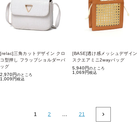
[relac]三角カットデザイン クロ
[BASE]透け感メッシュデザイン
コ型押し フラップショルダーバ
スクエアミニ2wayバッグ
ッグ
5,940
のところ
1,069
税込
2,970
のところ
1,009
税込
1
2
…
21