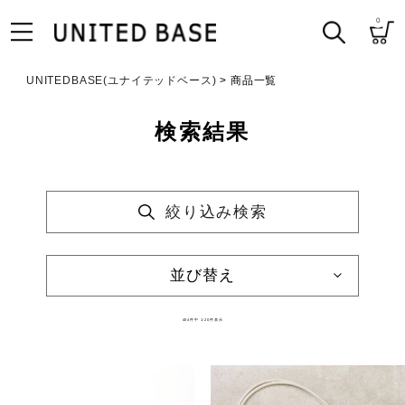
0
UNITEDBASE(ユナイテッドベース)
商品一覧
検索結果
絞り込み検索
並び替え
404
件中
1
-
20
件表示