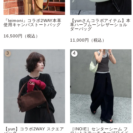
『leimoni』コラボ2WAY本革
【yunさんコラボアイテム】本
使用キャンバストートバッグ
革ハーフムーンレザーショル
ダーバッグ
16,500円（税込）
11,000円（税込）
3
4
【yun】コラボ2WAY スクエア
［INOIE］センターシーム フ
バッグ
ロントステッチ カーブワイド