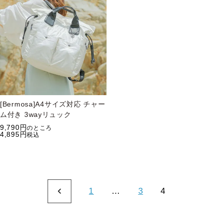
[Bermosa]A4サイズ対応 チャー
ム付き 3wayリュック
9,790
のところ
4,895
税込
1
…
3
4