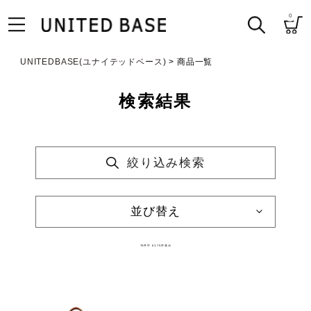
0
UNITEDBASE(ユナイテッドベース)
商品一覧
検索結果
絞り込み検索
並び替え
75
件中
61
-
75
件表示