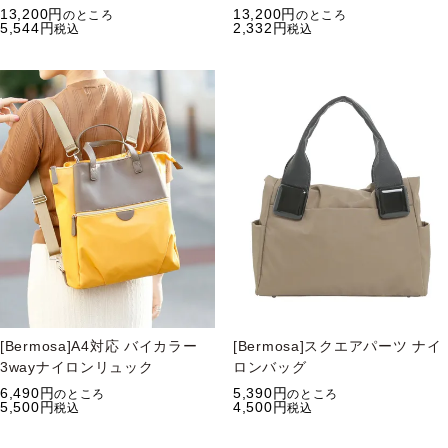
13,200
13,200
のところ
のところ
5,544
2,332
税込
税込
[Bermosa]A4対応 バイカラー
[Bermosa]スクエアパーツ ナイ
3wayナイロンリュック
ロンバッグ
6,490
5,390
のところ
のところ
5,500
4,500
税込
税込