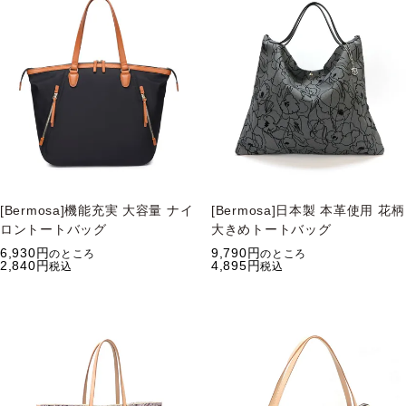
[Bermosa]機能充実 大容量 ナイ
[Bermosa]日本製 本革使用 花柄
ロントートバッグ
大きめトートバッグ
6,930
9,790
のところ
のところ
2,840
4,895
税込
税込