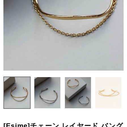
[Esime]チェーン レイヤード バング