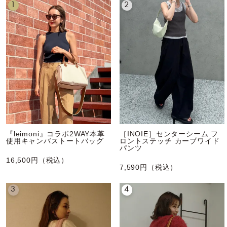
1
2
『leimoni』コラボ2WAY本革
［INOIE］センターシーム フ
使用キャンバストートバッグ
ロントステッチ カーブワイド
パンツ
16,500円（税込）
7,590円（税込）
3
4