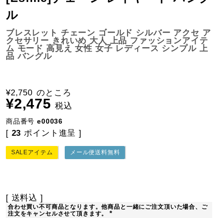
ル
ブレスレット チェーン ゴールド シルバー アクセ ア
クセサリー きれいめ 大人 上品 ファッションアイテ
ム モード 高見え 女性 女子 レディース シンプル 上
品 バングル
¥
2,750
のところ
¥
2,475
税込
商品番号
e00036
[
23
ポイント進呈 ]
SALEアイテム
メール便送料無料
送料込
合わせ買い不可商品となります。他商品と一緒にご注文頂いた場合、ご
注文をキャンセルさせて頂きます。