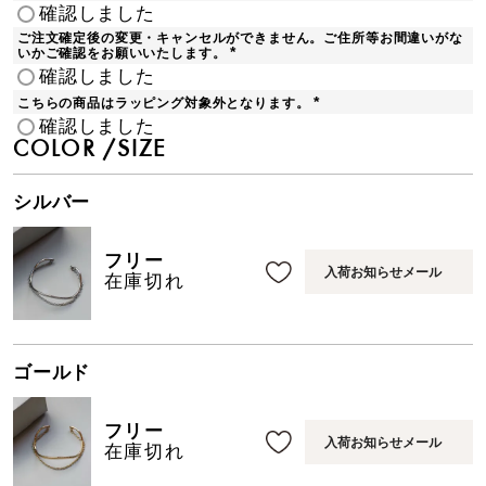
(
確認しました
必
須
ご注文確定後の変更・キャンセルができません。ご住所等お間違いがな
)
いかご確認をお願いいたします。
(
確認しました
必
須
こちらの商品はラッピング対象外となります。
)
(
確認しました
必
須
COLOR
SIZE
)
シルバー
フリー
入荷お知らせメール
在庫切れ
ゴールド
フリー
入荷お知らせメール
在庫切れ