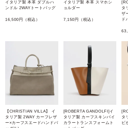
イタリア製 本革 ダブルハ
イタリア製 本革 スマホシ
[R
ンドル 2WAYトートバッグ
ョルダー
タ
ザ
ド
16,500円（税込）
7,150円（税込）
63
【CHRISTIAN VILLA】 イ
[ROBERTA GANDOLFI]イ
[R
タリア製 2WAY カーフレザ
タリア製 カーフスキンバイ
タ
ー×カーフスエードハンドバ
カラートランスフォームト
ビ