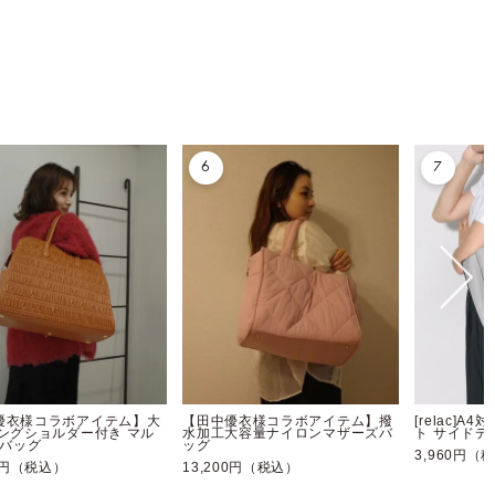
6
7
優衣様コラボアイテム】大
【田中優衣様コラボアイテム】撥
[relac]
ロングショルダー付き マル
水加工大容量ナイロンマザーズバ
ト サイド
 バッグ
ッグ
3,960円（
00円（税込）
13,200円（税込）