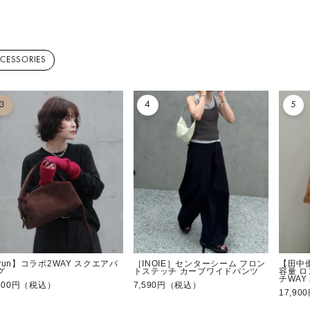
CCESSORIES
3
4
5
yun】コラボ2WAY スクエアバ
［INOIE］センターシーム フロン
【田中
グ
トステッチ カーブワイドパンツ
容量 
チWAY
,800円（税込）
7,590円（税込）
17,9