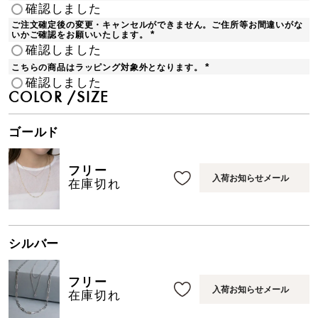
(
確認しました
必
須
ご注文確定後の変更・キャンセルができません。ご住所等お間違いがな
)
いかご確認をお願いいたします。
(
確認しました
必
須
こちらの商品はラッピング対象外となります。
)
(
確認しました
必
須
COLOR
SIZE
)
ゴールド
フリー
入荷お知らせメール
在庫切れ
シルバー
フリー
入荷お知らせメール
在庫切れ