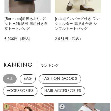
[Bermosa]前後あおりポケ
[relac]インバッグ付き ワン
ット A4収納可 底鋲付き自
ショルダー 高見え合皮 シ
立トートバッグ
ンプルトートバッグ
6,930円（税込）
2,981円（税込）
RANKING
ランキング
ALL
BAG
FASHION GOODS
ACCESSORIES
HAIR ACCESSORIES
1
2