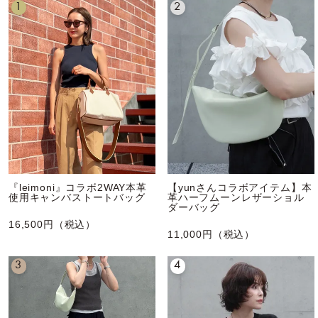
1
2
『leimoni』コラボ2WAY本革
【yunさんコラボアイテム】本
使用キャンバストートバッグ
革ハーフムーンレザーショル
ダーバッグ
16,500円（税込）
11,000円（税込）
3
4