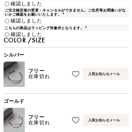
(
確認しました
必
須
ご注文確定後の変更・キャンセルができません。ご住所等お間違いがな
)
いかご確認をお願いいたします。
(
確認しました
必
須
こちらの商品はラッピング対象外となります。
)
(
確認しました
必
須
COLOR
SIZE
)
シルバー
フリー
入荷お知らせメール
在庫切れ
ゴールド
フリー
入荷お知らせメール
在庫切れ