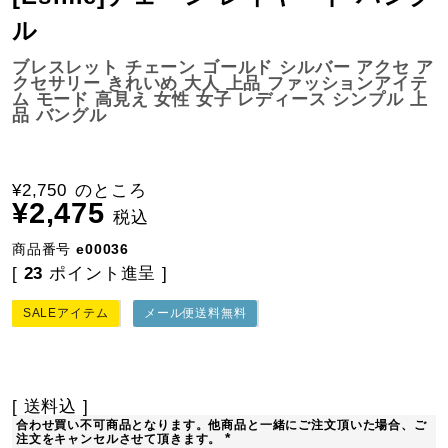
ル
ブレスレット チェーン ゴールド シルバー アクセ ア
クセサリー きれいめ 大人 上品 ファッションアイテ
ム モード 高見え 女性 女子 レディース シンプル 上
品 バングル
¥
2,750
のところ
¥
2,475
税込
商品番号
e00036
[
23
ポイント進呈 ]
SALEアイテム
メール便送料無料
送料込
合わせ買い不可商品となります。他商品と一緒にご注文頂いた場合、ご
注文をキャンセルさせて頂きます。