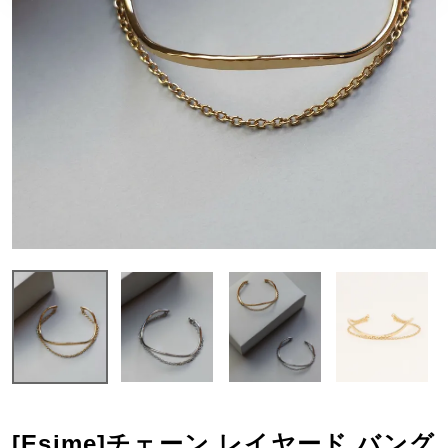
[Esime]チェーン レイヤード バング