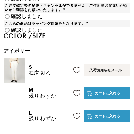
須
ご注文確定後の変更・キャンセルができません。ご住所等お間違いがな
)
いかご確認をお願いいたします。
(
確認しました
必
須
こちらの商品はラッピング対象外となります。
)
(
確認しました
必
須
COLOR
SIZE
)
アイボリー
S
入荷お知らせメール
在庫切れ
M
カートに入れる
残りわずか
L
カートに入れる
残りわずか