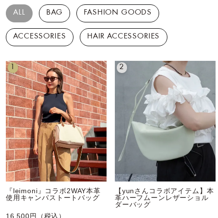
ALL
BAG
FASHION GOODS
ACCESSORIES
HAIR ACCESSORIES
1
2
『leimoni』コラボ2WAY本革
【yunさんコラボアイテム】本
使用キャンバストートバッグ
革ハーフムーンレザーショル
ダーバッグ
16,500円（税込）