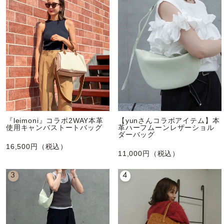
『leimoni』コラボ2WAY本革
【yunさんコラボアイテム】本
使用キャンバストートバッグ
革ハーフムーンレザーショル
ダーバッグ
16,500円（税込）
11,000円（税込）
3
4