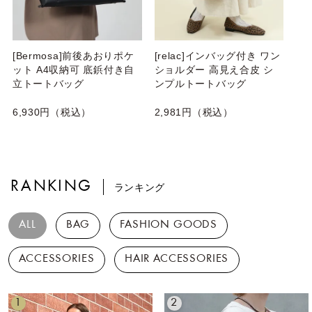
[Bermosa]前後あおりポケ
[relac]インバッグ付き ワン
ット A4収納可 底鋲付き自
ショルダー 高見え合皮 シ
立トートバッグ
ンプルトートバッグ
6,930円（税込）
2,981円（税込）
RANKING
ランキング
ALL
BAG
FASHION GOODS
ACCESSORIES
HAIR ACCESSORIES
1
2