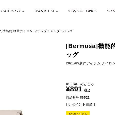
CATEGORY
BRAND LIST
NEWS & TOPICS
CON
mosa]機能的 軽量ナイロン フラップショルダーバッグ
[Bermosa]
ッグ
2021AW新作アイテム ナイロ
¥
5,940
のところ
¥
891
税込
商品番号
86521
[
8
ポイント進呈 ]
SALEアイテム