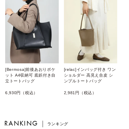
[Bermosa]前後あおりポケ
[relac]インバッグ付き ワン
ット A4収納可 底鋲付き自
ショルダー 高見え合皮 シ
立トートバッグ
ンプルトートバッグ
6,930円（税込）
2,981円（税込）
RANKING
ランキング