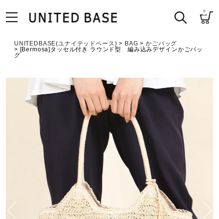
0
UNITEDBASE(ユナイテッドベース)
BAG
かごバッグ
[Bermosa]タッセル付き ラウンド型 編み込みデザインかごバッ
グ