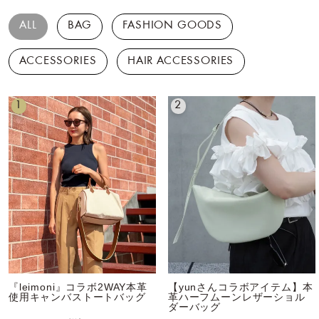
ALL
BAG
FASHION GOODS
ACCESSORIES
HAIR ACCESSORIES
1
2
『leimoni』コラボ2WAY本革
【yunさんコラボアイテム】本
使用キャンバストートバッグ
革ハーフムーンレザーショル
ダーバッグ