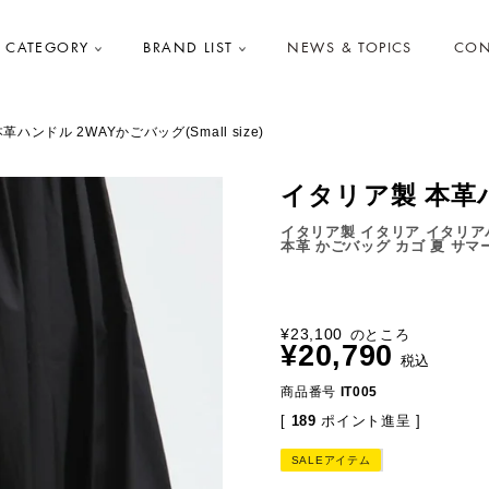
CATEGORY
BRAND LIST
NEWS & TOPICS
CON
ハンドル 2WAYかごバッグ(Small size)
イタリア製 本革ハン
イタリア製 イタリア イタリアバ
本革 かごバッグ カゴ 夏 サマ
¥
23,100
のところ
¥
20,790
税込
商品番号
IT005
[
189
ポイント進呈 ]
SALEアイテム