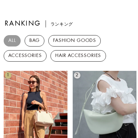
RANKING
ランキング
ALL
BAG
FASHION GOODS
ACCESSORIES
HAIR ACCESSORIES
1
2