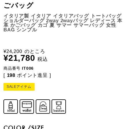
ごバッグ
イタリア製 イタリア イタリアバッグ トートバッグ
ショルダーバッグ 2way 2wayバッグ レディース 本
革 かごバッグ カゴ 夏 サマー サマーバッグ 女性
BAG シンプル
¥
24,200
のところ
¥
21,780
税込
商品番号
IT006
[
198
ポイント進呈 ]
SALEアイテム
COLOR
SIZE