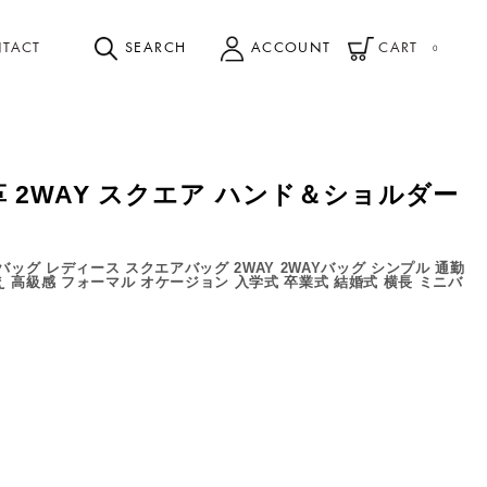
TACT
SEARCH
ACCOUNT
CART
0
]本革 2WAY スクエア ハンド＆ショルダー
ッグ レディース スクエアバッグ 2WAY 2WAYバッグ シンプル 通勤
え 高級感 フォーマル オケージョン 入学式 卒業式 結婚式 横長 ミニバ