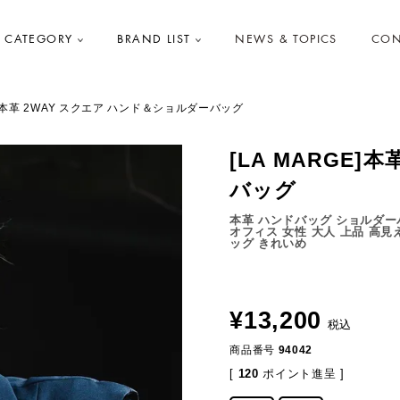
CATEGORY
BRAND LIST
NEWS & TOPICS
CON
GE]本革 2WAY スクエア ハンド＆ショルダーバッグ
[LA MARGE
バッグ
本革 ハンドバッグ ショルダーバ
オフィス 女性 大人 上品 高見
ッグ きれいめ
¥
13,200
税込
商品番号
94042
[
120
ポイント進呈 ]