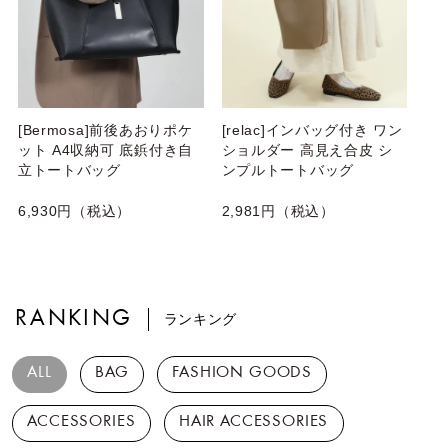
[Bermosa]前後あおりポケ
[relac]インバッグ付き ワン
ット A4収納可 底鋲付き自
ショルダー 高見え合皮 シ
立トートバッグ
ンプルトートバッグ
6,930円（税込）
2,981円（税込）
RANKING
ランキング
ALL
BAG
FASHION GOODS
ACCESSORIES
HAIR ACCESSORIES