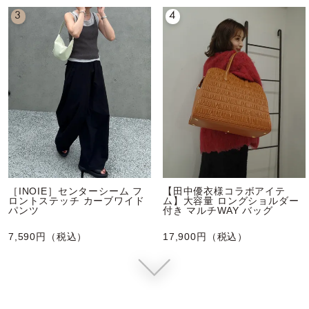
3
4
［INOIE］センターシーム フ
【田中優衣様コラボアイテ
ロントステッチ カーブワイド
ム】大容量 ロングショルダー
パンツ
付き マルチWAY バッグ
7,590円（税込）
17,900円（税込）