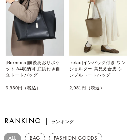
[Bermosa]前後あおりポケ
[relac]インバッグ付き ワン
ット A4収納可 底鋲付き自
ショルダー 高見え合皮 シ
立トートバッグ
ンプルトートバッグ
6,930円（税込）
2,981円（税込）
RANKING
ランキング
ALL
BAG
FASHION GOODS