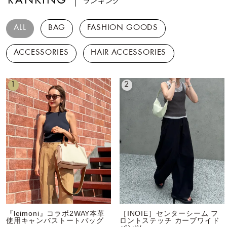
RANKING
ランキング
ALL
BAG
FASHION GOODS
ACCESSORIES
HAIR ACCESSORIES
1
2
『leimoni』コラボ2WAY本革
［INOIE］センターシーム フ
使用キャンバストートバッグ
ロントステッチ カーブワイド