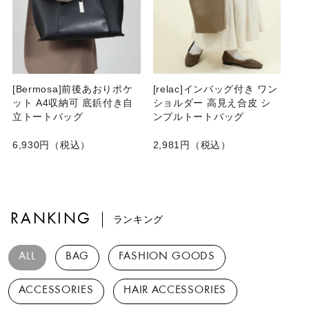
[Bermosa]前後あおりポケ
[relac]インバッグ付き ワン
ット A4収納可 底鋲付き自
ショルダー 高見え合皮 シ
立トートバッグ
ンプルトートバッグ
6,930円（税込）
2,981円（税込）
RANKING
ランキング
ALL
BAG
FASHION GOODS
ACCESSORIES
HAIR ACCESSORIES