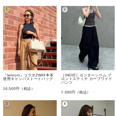
1
2
『leimoni』コラボ2WAY本革
［INOIE］センターシーム フ
使用キャンバストートバッグ
ロントステッチ カーブワイド
パンツ
16,500円（税込）
7,590円（税込）
3
4