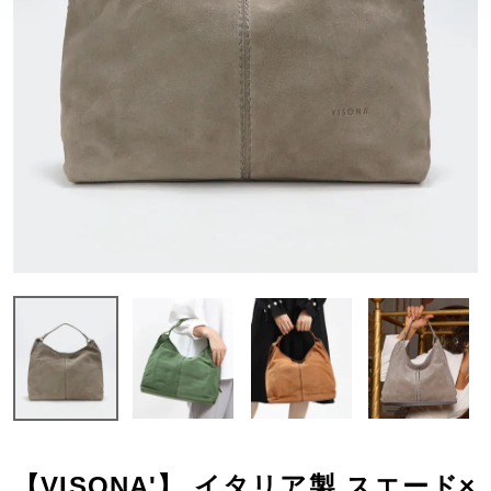
【VISONA'】 イタリア製 スエード×