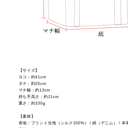
【サイズ】
ヨコ：約41cm
タテ：約25cm
マチ幅：約13cm
持ち手高さ：約11cm
重さ：約330g
【素材】
表地：プリント生地（シルク100%） / 綿（デニム） / 