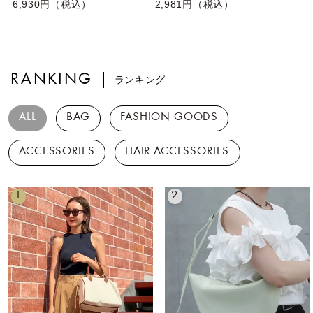
6,930円（税込）
2,981円（税込）
RANKING
ランキング
ALL
BAG
FASHION GOODS
ACCESSORIES
HAIR ACCESSORIES
1
2