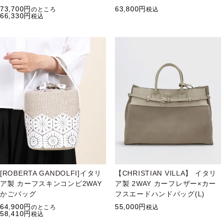
73,700
63,800
のところ
税込
66,330
税込
[ROBERTA GANDOLFI]イタリ
【CHRISTIAN VILLA】 イタリ
ア製 カーフスキンコンビ2WAY
ア製 2WAY カーフレザー×カー
かごバッグ
フスエードハンドバッグ(L)
64,900
55,000
のところ
税込
58,410
税込