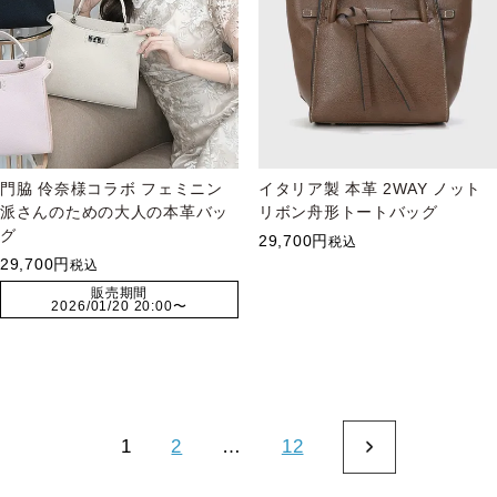
門脇 伶奈様コラボ フェミニン
イタリア製 本革 2WAY ノット
派さんのための大人の本革バッ
リボン舟形トートバッグ
グ
29,700
税込
29,700
税込
販売期間
2026/01/20 20:00
〜
1
2
…
12