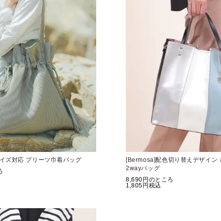
A4サイズ対応 プリーツ巾着バッグ
[Bermosa]配色切り替えデザイン
2wayバッグ
ろ
8,690
のところ
1,805
税込