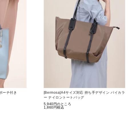
 ポーチ付き
[Bermosa]A4サイズ対応 持ち手デザイン バイカラ
ー ナイロントートバッグ
5,940
のところ
1,860
税込