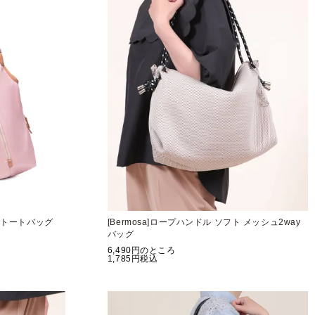
ロントートバッグ
[Bermosa]ロープハンドル ソフト メッシュ2way
バッグ
6,490
のところ
1,785
税込