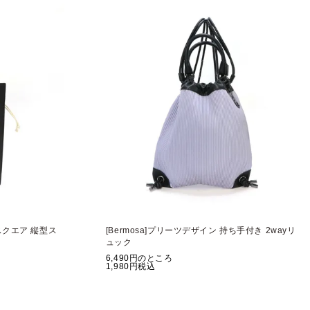
スクエア 縦型ス
[Bermosa]プリーツデザイン 持ち手付き 2wayリ
ュック
6,490
のところ
1,980
税込