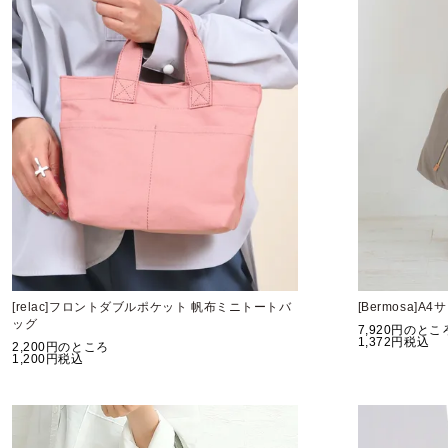
[relac]フロントダブルポケット 帆布ミニトートバ
[Bermosa]
ッグ
7,920
のとこ
1,372
税込
2,200
のところ
1,200
税込