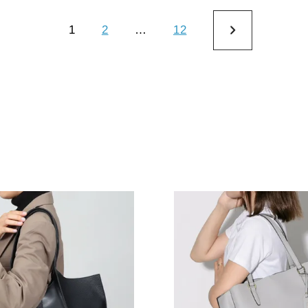
1
2
…
12