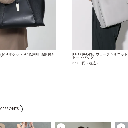
前後あおりポケット A4収納可 底鋲付き
[relac]A4対応 ウェーブシルエ
グ
トートバッグ
）
3,960円（税込）
CCESSORIES
3
4
5