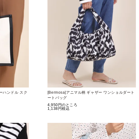
ブーハンドル スク
[Bermosa]アニマル柄 ギャザー ワンショルダート
ートバッグ
4,950
のところ
1,138
税込