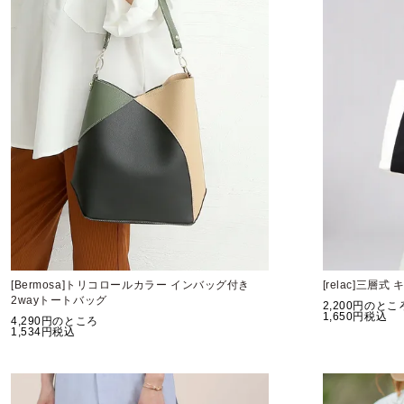
[Bermosa]トリコロールカラー インバッグ付き
[relac]三
2wayトートバッグ
2,200
のとこ
1,650
税込
4,290
のところ
1,534
税込