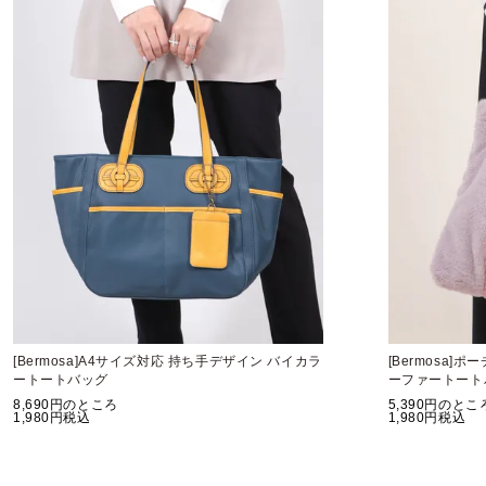
[Bermosa]A4サイズ対応 持ち手デザイン バイカラ
[Bermosa]
ートートバッグ
ーファートート
8,690
のところ
5,390
のとこ
1,980
税込
1,980
税込