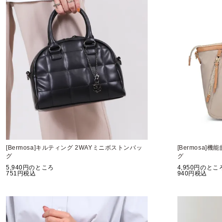
[Bermosa]キルティング 2WAYミニボストンバッ
[Bermosa]
グ
グ
5,940
のところ
4,950
のとこ
751
税込
940
税込