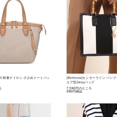
機能的 軽量ナイロン 小さめトートバッ
[Bermosa]センターライン バン
エア型2wayバッグ
ろ
7,590
のところ
990
税込