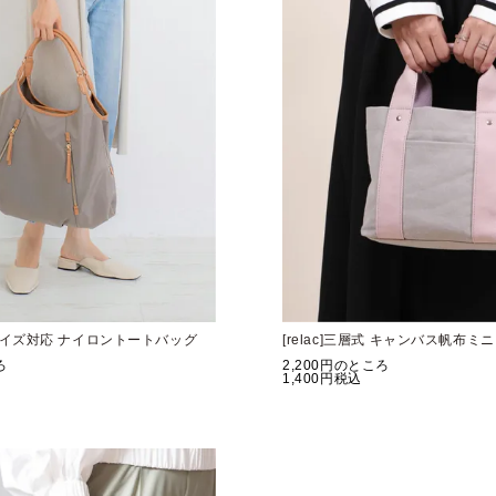
A4サイズ対応 ナイロントートバッグ
[relac]三層式 キャンバス帆布
ろ
2,200
のところ
1,400
税込