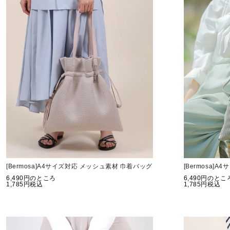
[Bermosa]A4サイズ対応 メッシュ素材 巾着バッグ
[Bermosa]
6,490
のところ
6,490
のとこ
1,785
税込
1,785
税込