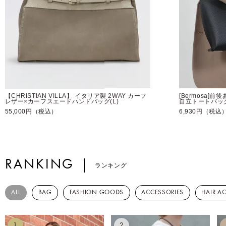
【CHRISTIAN VILLA】 イタリア製 2WAY カーフ
[Bermosa]
レザー×カーフスエードハンドバッグ(L)
自立トートバッ
55,000円（税込）
6,930円（税込
RANKING
ランキング
ALL
BAG
FASHION GOODS
ACCESSORIES
HAIR A
1
2