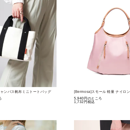
層式 キャンバス帆布ミニトートバッグ
[Bermosa]スモール 軽量 ナイ
ろ
5,940
のところ
1,732
税込