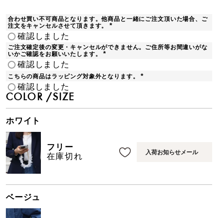
合わせ買い不可商品となります。他商品と一緒にご注文頂いた場合、ご
注文をキャンセルさせて頂きます。
(
確認しました
必
須
ご注文確定後の変更・キャンセルができません。ご住所等お間違いがな
)
いかご確認をお願いいたします。
(
確認しました
必
須
こちらの商品はラッピング対象外となります。
)
(
確認しました
必
須
COLOR
SIZE
)
ホワイト
フリー
入荷お知らせメール
在庫切れ
ベージュ