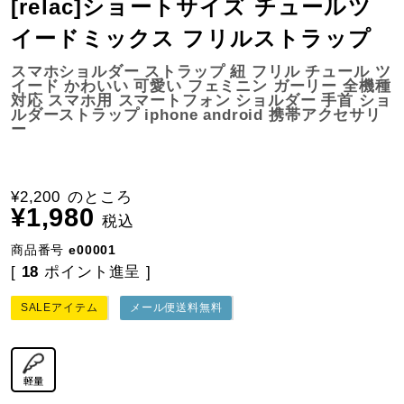
[relac]ショートサイズ チュールツ
イードミックス フリルストラップ
スマホショルダー ストラップ 紐 フリル チュール ツ
イード かわいい 可愛い フェミニン ガーリー 全機種
対応 スマホ用 スマートフォン ショルダー 手首 ショ
ルダーストラップ iphone android 携帯アクセサリ
ー
¥
2,200
のところ
¥
1,980
税込
商品番号
e00001
[
18
ポイント進呈 ]
SALEアイテム
メール便送料無料