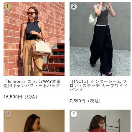
1
2
『leimoni』コラボ2WAY本革
［INOIE］センターシーム フ
使用キャンバストートバッグ
ロントステッチ カーブワイド
パンツ
16,500円（税込）
7,590円（税込）
3
4