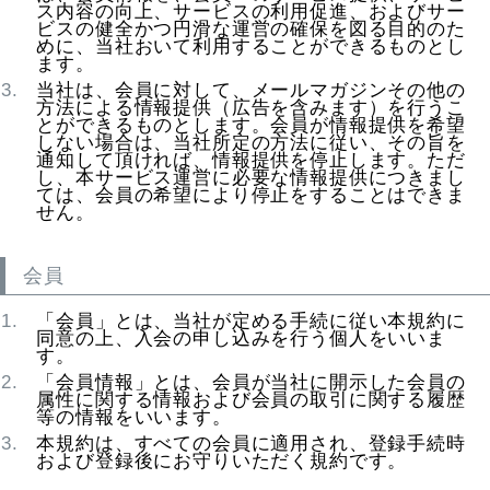
ス内容の向上、サービスの利用促進、およびサー
ビスの健全かつ円滑な運営の確保を図る目的のた
めに、当社おいて利用することができるものとし
ます。
当社は、会員に対して、メールマガジンその他の
方法による情報提供（広告を含みます）を行うこ
とができるものとします。会員が情報提供を希望
しない場合は、当社所定の方法に従い、その旨を
通知して頂ければ、情報提供を停止します。ただ
し、本サービス運営に必要な情報提供につきまし
ては、会員の希望により停止をすることはできま
せん。
会員
「会員」とは、当社が定める手続に従い本規約に
同意の上、入会の申し込みを行う個人をいいま
す。
「会員情報」とは、会員が当社に開示した会員の
属性に関する情報および会員の取引に関する履歴
等の情報をいいます。
本規約は、すべての会員に適用され、登録手続時
および登録後にお守りいただく規約です。