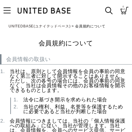
0
UNITEDBASE(ユナイテッドベース)
会員規約について
会員規約について
会員情報の取扱い
当社は、原則として会員情報を会員の事前の同意
なく第三者に対して開示することはありません。
ただし、次の各号の場合には、会員の事前の同意
なく、当社は会員情報その他のお客様情報を開示
できるものとします。
法令に基づき開示を求められた場合
当社の権利、利益、名誉等を保護するため
に必要であると当社が判断した場合
会員情報につきましては、当社の「個人情報保護
への取組み」に従い、当社が管理します。当社
は、会員情報を、会員へのサービス提供、サービ