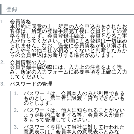
登録
会員資格
本規約に同意の上、所定の入会申込みをされたお
客様は、所定の登録手続完了後に会員としての資
格を有します。会員登録手続は、会員となるご本
人が行ってください。代理による登録は一切認め
られません。なお、過去に会員資格が取り消され
た方やその他当社が相応しくないと判断した方か
らの会員申込はお断りする場合があります。
会員情報の入力
会員登録手続の際には、入力上の注意をよく読
み、所定の入力フォームに必要事項を正確に入力
してください。
パスワードの管理
パスワードは、会員本人のみが利用できる
ものとし、第三者に譲渡・貸与できないも
のとします。
パスワードは、他人に知られることがない
よう定期的に変更する等、会員本人が責任
をもって管理してください。
パスワードを用いて当社に対して行われた
意思表示は、会員本人の意思表示とみな