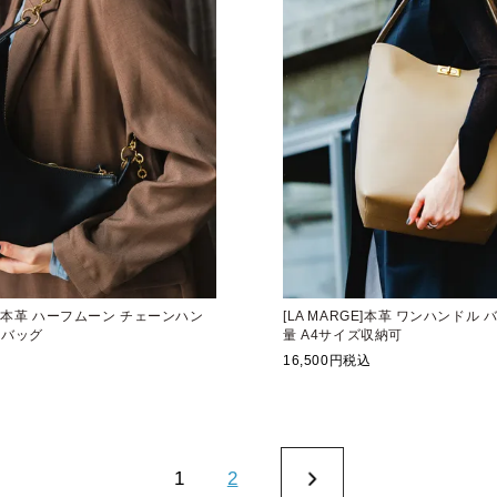
E】本革 ハーフムーン チェーンハン
[LA MARGE]本革 ワンハンドル
ーバッグ
量 A4サイズ収納可
16,500
税込
1
2