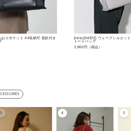
前後あおりポケット A4収納可 底鋲付き
[relac]A4対応 ウェーブシルエ
グ
トートバッグ
）
3,960円（税込）
CCESSORIES
3
4
5