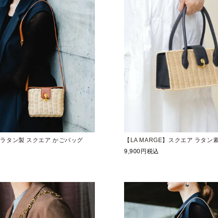
E】ラタン製 スクエア かごバッグ
【LA MARGE】スクエア ラタン
9,900
税込