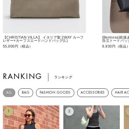
【CHRISTIAN VILLA】 イタリア製 2WAY カーフ
[Bermosa]
レザー×カーフスエードハンドバッグ(L)
自立トートバッ
55,000円（税込）
6,930円（税込
RANKING
ランキング
ALL
BAG
FASHION GOODS
ACCESSORIES
HAIR A
1
2